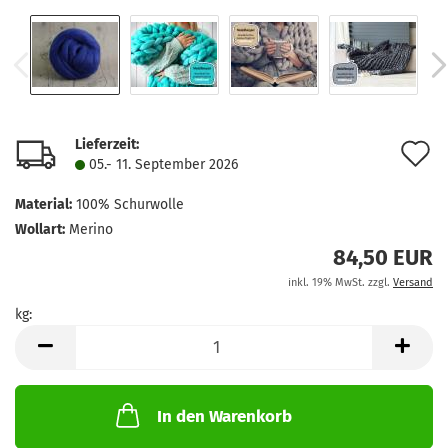
Lieferzeit:
A
05.- 11. September 2026
d
Material:
100% Schurwolle
M
Wollart:
Merino
84,50 EUR
inkl. 19% MwSt. zzgl.
Versand
kg:
kg
In den Warenkorb