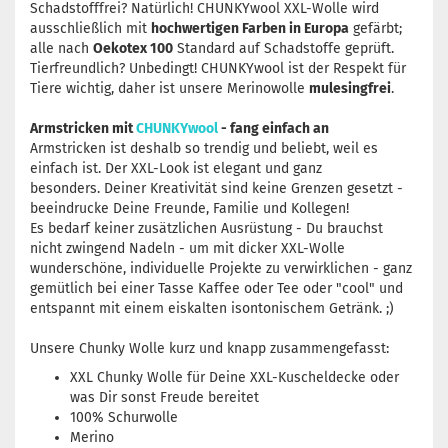
Schadstofffrei? Natürlich! CHUNKYwool XXL-Wolle wird
ausschließlich mit
hochwertigen Farben in Europa
gefärbt;
alle nach
Oekotex 100
Standard auf Schadstoffe geprüft.
Tierfreundlich? Unbedingt! CHUNKYwool ist der Respekt für
Tiere wichtig, daher ist unsere Merinowolle
mulesingfrei
.
Armstricken mit
CHUNKYwool
- fang einfach an
Armstricken ist deshalb so trendig und beliebt, weil es
einfach ist. Der XXL-Look ist elegant und ganz
besonders. Deiner Kreativität sind keine Grenzen gesetzt -
beeindrucke Deine Freunde, Familie und Kollegen!
Es bedarf keiner zusätzlichen Ausrüstung - Du brauchst
nicht zwingend Nadeln - um mit dicker XXL-Wolle
wunderschöne, individuelle Projekte zu verwirklichen - ganz
gemütlich bei einer Tasse Kaffee oder Tee oder "cool" und
entspannt mit einem eiskalten isontonischem Getränk. ;)
Unsere Chunky Wolle kurz und knapp zusammengefasst:
XXL Chunky Wolle für Deine XXL-Kuscheldecke oder
was Dir sonst Freude bereitet
100% Schurwolle
Merino