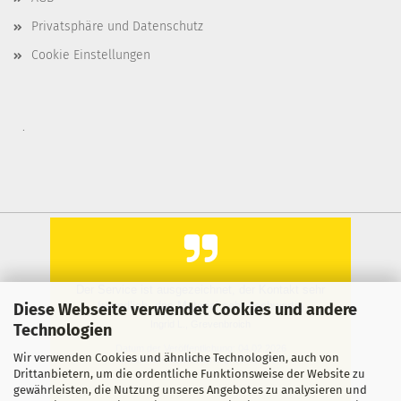
Privatsphäre und Datenschutz
Cookie Einstellungen
.
Der Service ist ausgezeichnet, der Kontakt sehr
freundlich, das Material sehr hochwertig
Diese Webseite verwendet Cookies und andere
Ingrid L., Grevenbroich
Technologien
Datum der Veröffentlichung: 04.02.2026
Wir verwenden Cookies und ähnliche Technologien, auch von
Datum der Kauferfahrung: 25.01.2026
Drittanbietern, um die ordentliche Funktionsweise der Website zu
gewährleisten, die Nutzung unseres Angebotes zu analysieren und