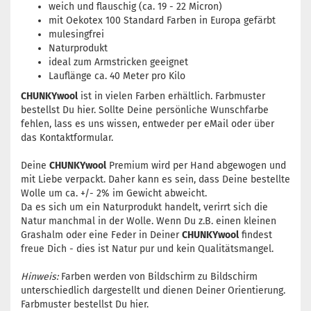
weich und flauschig (ca. 19 - 22 Micron)
mit Oekotex 100 Standard Farben in Europa gefärbt
mulesingfrei
Naturprodukt
ideal zum Armstricken geeignet
Lauflänge ca. 40 Meter pro Kilo
CHUNKYwool
ist in vielen Farben erhältlich. Farbmuster
bestellst Du
hier
. Sollte Deine persönliche Wunschfarbe
fehlen, lass es uns wissen, entweder per
eMail
oder über
das
Kontaktformular
.
Deine
CHUNKYwool
Premium wird per Hand abgewogen und
mit Liebe verpackt. Daher kann es sein, dass Deine bestellte
Wolle um ca. +/- 2% im Gewicht abweicht.
Da es sich um ein Naturprodukt handelt, verirrt sich die
Natur manchmal in der Wolle. Wenn Du z.B. einen kleinen
Grashalm oder eine Feder in Deiner
CHUNKYwool
findest
freue Dich - dies ist Natur pur und kein Qualitätsmangel.
Hinweis:
Farben werden von Bildschirm zu Bildschirm
unterschiedlich dargestellt und dienen Deiner Orientierung.
Farbmuster bestellst Du
hier
.